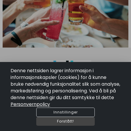
Denne nettsiden lagrer informasjon i
informasjonskapsler (cookies) for å kunne
bruke nødvendig funksjonalitet slik som analyse,
markedsføring og personalisering. Ved å bli på
Du är alltid välkommen att kontakta oss på Akita Software AB.
denne nettsiden gir du ditt samtykke til dette
Om oss
Personvernpolicy
language
Östra Storgatan 52 , 294 92 Sölvesborg
Innstillinger
mail
salj@akitasoftware.se
Forstått!
phone
+46456334790