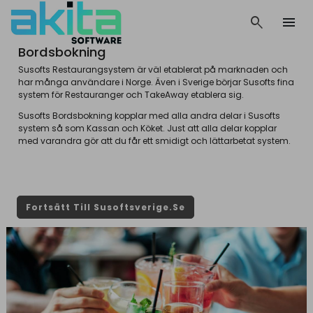
search
menu
Bordsbokning
Susofts Restaurangsystem är väl etablerat på marknaden och
har många användare i Norge. Även i Sverige börjar Susofts fina
system för Restauranger och TakeAway etablera sig.
Susofts Bordsbokning kopplar med alla andra delar i Susofts
system så som Kassan och Köket. Just att alla delar kopplar
med varandra gör att du får ett smidigt och lättarbetat system.
Fortsätt Till Susoftsverige.se